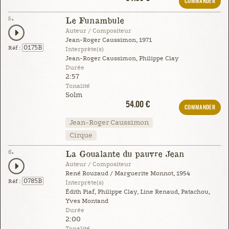
COMMANDER
5.
Le Funambule
Auteur / Compositeur
Jean-Roger Caussimon, 1971
0175B
Réf :
Interprète(s)
Jean-Roger Caussimon, Philippe Clay
Durée
2:57
Tonalité
Solm
54.00 €
COMMANDER
Jean-Roger Caussimon
Cirque
6.
La Goualante du pauvre Jean
Auteur / Compositeur
René Rouzaud / Marguerite Monnot, 1954
0785B
Réf :
Interprète(s)
Édith Piaf, Philippe Clay, Line Renaud, Patachou,
Yves Montand
Durée
2:00
Tonalité