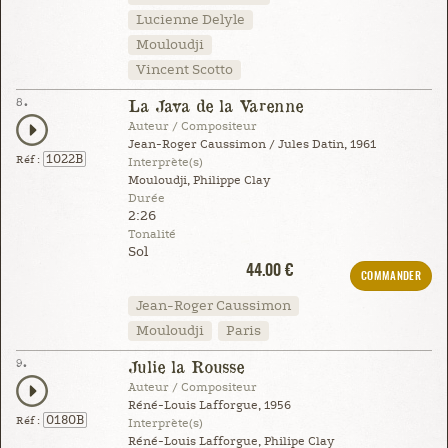
Lucienne Delyle
Mouloudji
Vincent Scotto
8.
La Java de la Varenne
Auteur / Compositeur
Jean-Roger Caussimon / Jules Datin, 1961
1022B
Réf :
Interprète(s)
Mouloudji, Philippe Clay
Durée
2:26
Tonalité
Sol
44.00 €
COMMANDER
Jean-Roger Caussimon
Mouloudji
Paris
9.
Julie la Rousse
Auteur / Compositeur
Réné-Louis Lafforgue, 1956
0180B
Réf :
Interprète(s)
Réné-Louis Lafforgue, Philipe Clay