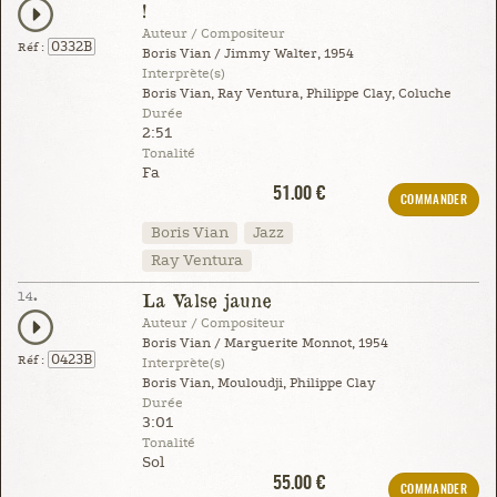
!
Auteur / Compositeur
0332B
Réf :
Boris Vian / Jimmy Walter, 1954
Interprète(s)
Boris Vian, Ray Ventura, Philippe Clay, Coluche
Durée
2:51
Tonalité
Fa
51.00 €
COMMANDER
Boris Vian
Jazz
Ray Ventura
14.
La Valse jaune
Auteur / Compositeur
Boris Vian / Marguerite Monnot, 1954
0423B
Réf :
Interprète(s)
Boris Vian, Mouloudji, Philippe Clay
Durée
3:01
Tonalité
Sol
55.00 €
COMMANDER