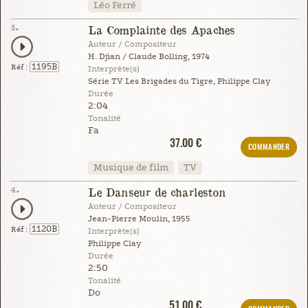
Léo Ferré
3.
La Complainte des Apaches
Auteur / Compositeur
H. Djian / Claude Bolling, 1974
1195B
Réf :
Interprète(s)
Série TV Les Brigades du Tigre, Philippe Clay
Durée
2:04
Tonalité
Fa
37.00 €
COMMANDER
Musique de film
TV
4.
Le Danseur de charleston
Auteur / Compositeur
Jean-Pierre Moulin, 1955
1120B
Réf :
Interprète(s)
Philippe Clay
Durée
2:50
Tonalité
Do
51.00 €