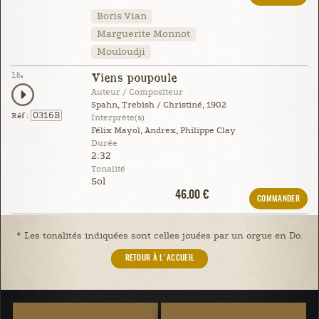
Boris Vian
Marguerite Monnot
Mouloudji
15.
Viens poupoule
Auteur / Compositeur
Spahn, Trebish / Christiné, 1902
0316B
Réf :
Interprète(s)
Félix Mayol, Andrex, Philippe Clay
Durée
2:32
Tonalité
Sol
46.00 €
COMMANDER
* Les tonalités indiquées sont celles jouées par un orgue en Do.
RETOUR À L'ACCUEIL