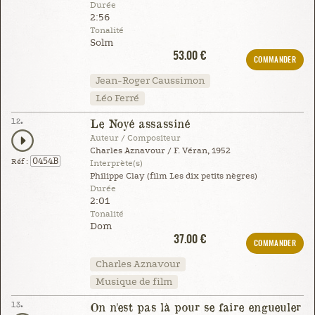
Durée
2:56
Tonalité
Solm
53.00 €
COMMANDER
Jean-Roger Caussimon
Léo Ferré
12.
Le Noyé assassiné
Auteur / Compositeur
Charles Aznavour / F. Véran, 1952
0454B
Réf :
Interprète(s)
Philippe Clay (film Les dix petits nègres)
Durée
2:01
Tonalité
Dom
37.00 €
COMMANDER
Charles Aznavour
Musique de film
13.
On n'est pas là pour se faire engueuler