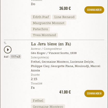
Do
36.00 €
COMMANDER
Édith Piaf
Line Renaud
Marguerite Monnot
Patachou
Yves Montand
7.
La Java bleue (en Fa)
Auteur / Compositeur
Géo Koger / Vincent Scotto, 1938
0054B
Réf :
Interprète(s)
Fréhel, Germaine Montero, Lucienne Delyle,
Philippe Clay, Georgette Plana, Mouloudji, Marcel
Azzola
Durée
2:15
Tonalité
Fa
41.00 €
COMMANDER
Fréhel
Germaine Montero