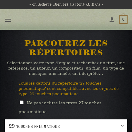
Passer
- on Achève Bien les Cartons
(A.B.C.)
-
au
contenu
0
PARCOUREZ LES
RÉPERTOIRES
Sélectionnez votre type d’orgue et recherchez un titre, une
référence, un auteur, un compositeur, un film, un type de
musique, une année, un interprète…
Tous les cartons du répertoire '27 touches
pneumatique' sont compatibles avec les orgues de
type '29 touches pneumatique'.
Ne pas inclure les titres 27 touches
pneumatique.