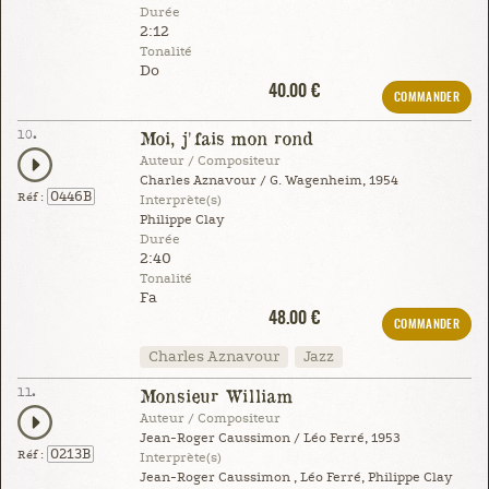
Durée
2:12
Tonalité
Do
40.00 €
COMMANDER
10.
Moi, j'fais mon rond
Auteur / Compositeur
Charles Aznavour / G. Wagenheim, 1954
0446B
Réf :
Interprète(s)
Philippe Clay
Durée
2:40
Tonalité
Fa
48.00 €
COMMANDER
Charles Aznavour
Jazz
11.
Monsieur William
Auteur / Compositeur
Jean-Roger Caussimon / Léo Ferré, 1953
0213B
Réf :
Interprète(s)
Jean-Roger Caussimon , Léo Ferré, Philippe Clay