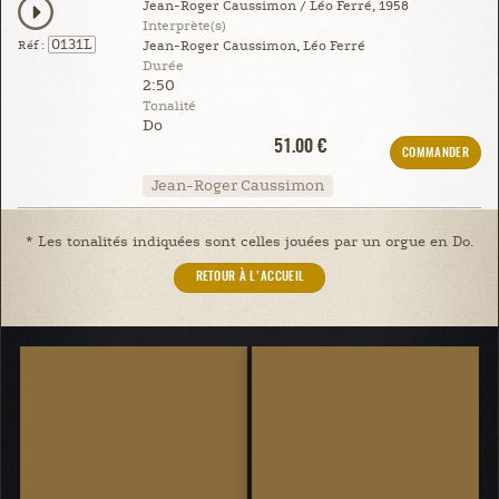
Jean-Roger Caussimon / Léo Ferré, 1958
Interprète(s)
0131L
Réf :
Jean-Roger Caussimon, Léo Ferré
Durée
2:50
Tonalité
Do
51.00 €
COMMANDER
Jean-Roger Caussimon
* Les tonalités indiquées sont celles jouées par un orgue en Do.
RETOUR À L'ACCUEIL