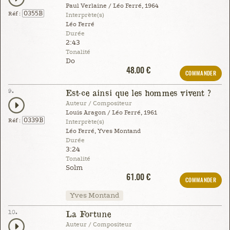
Paul Verlaine / Léo Ferré, 1964
0355B
Réf :
Interprète(s)
Léo Ferré
Durée
2:43
Tonalité
Do
48.00 €
COMMANDER
9.
Est-ce ainsi que les hommes vivent ?
Auteur / Compositeur
Louis Aragon / Léo Ferré, 1961
0339B
Réf :
Interprète(s)
Léo Ferré, Yves Montand
Durée
3:24
Tonalité
Solm
61.00 €
COMMANDER
Yves Montand
10.
La Fortune
Auteur / Compositeur