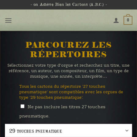
Passer
- on Achève Bien les Cartons
(A.B.C.)
-
au
contenu
0
PARCOUREZ LES
RÉPERTOIRES
Sélectionnez votre type d’orgue et recherchez un titre, une
référence, un auteur, un compositeur, un film, un type de
musique, une année, un interprète…
Tous les cartons du répertoire '27 touches
pneumatique' sont compatibles avec les orgues de
type '29 touches pneumatique'.
Ne pas inclure les titres 27 touches
pneumatique.