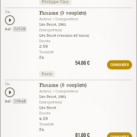
Philippe Clay
14.
Paname (5 couplets)
Auteur / Compositeur
Léo Ferré, 1961
0252B
Réf :
Interprète(s)
Léo Ferré (version 45 tours)
Durée
2:59
Tonalité
Fa
54.00 €
COMMANDER
Paris
15.
Paname (8 couplets)
Auteur / Compositeur
Léo Ferré, 1961
1064B
Réf :
Interprète(s)
Léo Ferré
Durée
4:29
Tonalité
Fa
81.00 €