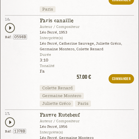
COMMANDER
Paris
16.
Paris canaille
Auteur / Compositeur
Léo Ferré, 1953
0598B
Réf :
Interprète(s)
Léo Ferré, Catherine Sauvage, Juliette Gréco,
Germaine Montero, Colette Renard
Durée
3:10
Tonalité
Fa
57.00 €
COMMANDER
Colette Renard
Germaine Montero
Juliette Gréco
Paris
17.
Pauvre Rutebeuf
Auteur / Compositeur
Léo Ferré, 1956
1378B
Réf :
Interprète(s)
Léo Ferré, Germaine Montero