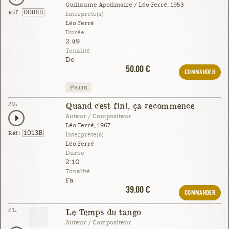
Guillaume Apollinaire / Léo Ferré, 1953
0088B
Réf :
Interprète(s)
Léo Ferré
Durée
2:49
Tonalité
Do
50.00 €
COMMANDER
Paris
20.
Quand c'est fini, ça recommence
Auteur / Compositeur
Léo Ferré, 1967
1013B
Réf :
Interprète(s)
Léo Ferré
Durée
2:10
Tonalité
Fa
39.00 €
COMMANDER
21.
Le Temps du tango
Auteur / Compositeur