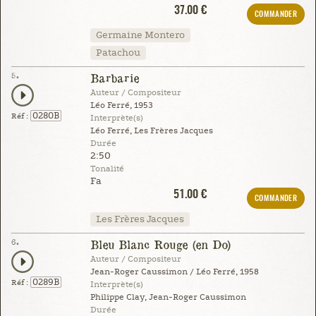
37.00 €
COMMANDER
Germaine Montero
Patachou
5.
Barbarie
Auteur / Compositeur
Léo Ferré, 1953
0280B
Réf :
Interprète(s)
Léo Ferré, Les Frères Jacques
Durée
2:50
Tonalité
Fa
51.00 €
COMMANDER
Les Frères Jacques
6.
Bleu Blanc Rouge (en Do)
Auteur / Compositeur
Jean-Roger Caussimon / Léo Ferré, 1958
0289B
Réf :
Interprète(s)
Philippe Clay, Jean-Roger Caussimon
Durée