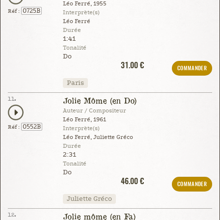
Léo Ferré, 1955
0725B
Réf :
Interprète(s)
Léo Ferré
Durée
1:41
Tonalité
Do
31.00 €
COMMANDER
Paris
11.
Jolie Môme (en Do)
Auteur / Compositeur
Léo Ferré, 1961
0552B
Réf :
Interprète(s)
Léo Ferré, Juliette Gréco
Durée
2:31
Tonalité
Do
46.00 €
COMMANDER
Juliette Gréco
12.
Jolie môme (en Fa)