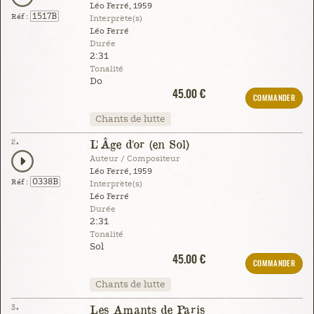
Léo Ferré, 1959
1517B
Réf :
Interprète(s)
Léo Ferré
Durée
2:31
Tonalité
Do
45.00 €
COMMANDER
Chants de lutte
2.
L'Âge d'or (en Sol)
Auteur / Compositeur
Léo Ferré, 1959
0338B
Réf :
Interprète(s)
Léo Ferré
Durée
2:31
Tonalité
Sol
45.00 €
COMMANDER
Chants de lutte
3.
Les Amants de Paris