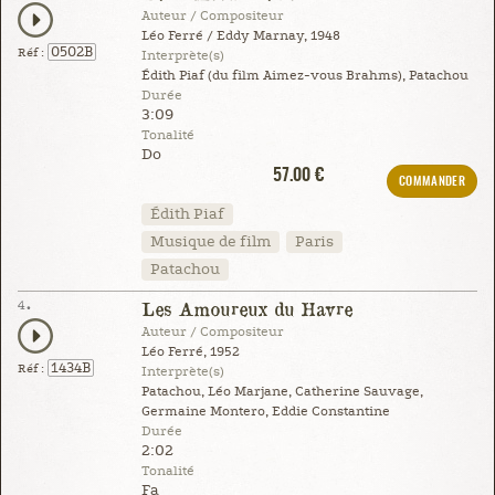
Auteur / Compositeur
Léo Ferré / Eddy Marnay, 1948
0502B
Réf :
Interprète(s)
Édith Piaf (du film Aimez-vous Brahms), Patachou
Durée
3:09
Tonalité
Do
57.00 €
COMMANDER
Édith Piaf
Musique de film
Paris
Patachou
4.
Les Amoureux du Havre
Auteur / Compositeur
Léo Ferré, 1952
1434B
Réf :
Interprète(s)
Patachou, Léo Marjane, Catherine Sauvage,
Germaine Montero, Eddie Constantine
Durée
2:02
Tonalité
Fa