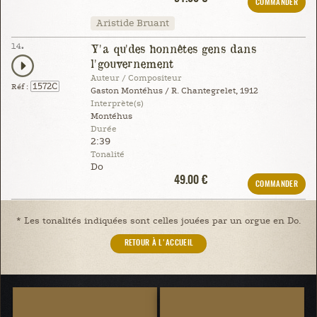
COMMANDER
Aristide Bruant
14.
Y'a qu'des honnêtes gens dans
l'gouvernement
Auteur / Compositeur
1572C
Réf :
Gaston Montéhus / R. Chantegrelet, 1912
Interprète(s)
Montéhus
Durée
2:39
Tonalité
Do
49.00 €
COMMANDER
* Les tonalités indiquées sont celles jouées par un orgue en Do.
RETOUR À L'ACCUEIL