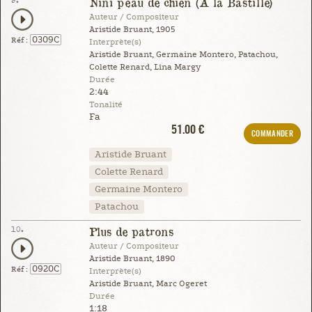
9.
Nini peau de chien (À la Bastille)
Auteur / Compositeur
Aristide Bruant, 1905
0309C
Réf :
Interprète(s)
Aristide Bruant, Germaine Montero, Patachou,
Colette Renard, Lina Margy
Durée
2:44
Tonalité
Fa
51.00 €
COMMANDER
Aristide Bruant
Colette Renard
Germaine Montero
Patachou
10.
Plus de patrons
Auteur / Compositeur
Aristide Bruant, 1890
0920C
Réf :
Interprète(s)
Aristide Bruant, Marc Ogeret
Durée
1:18