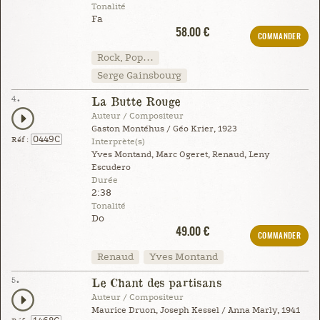
Tonalité
Fa
58.00 €
COMMANDER
Rock, Pop…
Serge Gainsbourg
4.
La Butte Rouge
Auteur / Compositeur
Gaston Montéhus / Géo Krier, 1923
0449C
Réf :
Interprète(s)
Yves Montand, Marc Ogeret, Renaud, Leny
Escudero
Durée
2:38
Tonalité
Do
49.00 €
COMMANDER
Renaud
Yves Montand
5.
Le Chant des partisans
Auteur / Compositeur
Maurice Druon, Joseph Kessel / Anna Marly, 1941