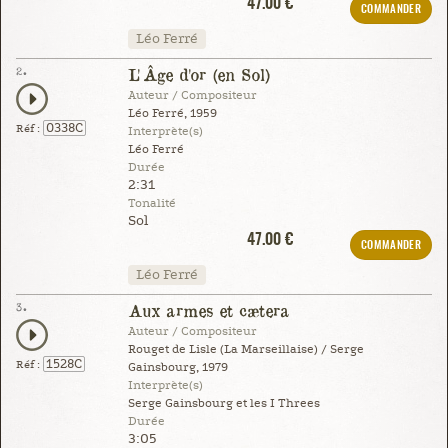
47.00 €
COMMANDER
Léo Ferré
2.
L'Âge d'or (en Sol)
Auteur / Compositeur
Léo Ferré, 1959
0338C
Réf :
Interprète(s)
Léo Ferré
Durée
2:31
Tonalité
Sol
47.00 €
COMMANDER
Léo Ferré
3.
Aux armes et cætera
Auteur / Compositeur
Rouget de Lisle (La Marseillaise) / Serge
1528C
Réf :
Gainsbourg, 1979
Interprète(s)
Serge Gainsbourg et les I Threes
Durée
3:05