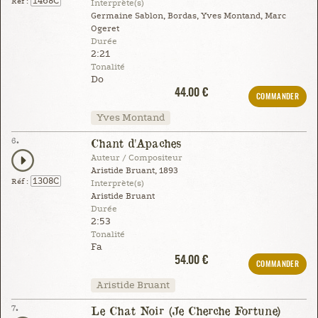
1468C
Réf :
Interprète(s)
Germaine Sablon, Bordas, Yves Montand, Marc
Ogeret
Durée
2:21
Tonalité
Do
44.00 €
COMMANDER
Yves Montand
6.
Chant d'Apaches
Auteur / Compositeur
Aristide Bruant, 1893
1308C
Réf :
Interprète(s)
Aristide Bruant
Durée
2:53
Tonalité
Fa
54.00 €
COMMANDER
Aristide Bruant
7.
Le Chat Noir (Je Cherche Fortune)