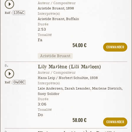
Auteur / Compositeur
Aristide Bruant, 1898
1354C
Réf :
Interprète(s)
Aristide Bruant, Buffalo
Durée
2:53
Tonalité
Fa
54.00 €
COMMANDER
Aristide Bruant
8.
Lily Marlène (Lili Marleen)
Auteur / Compositeur
Hans Leip / Norbert Schultze, 1938
0408C
Réf :
Interprète(s)
Lale Andersen, Zarah Leander, Marlene Dietrich,
Susy Solidor
Durée
3:06
Tonalité
Do
58.00 €
COMMANDER