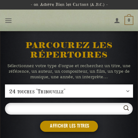
Passer
- on Achève Bien les Cartons
(A.B.C.)
-
au
contenu
0
PARCOUREZ LES
RÉPERTOIRES
Sélectionnez votre type d’orgue et recherchez un titre, une
référence, un auteur, un compositeur, un film, un type de
musique, une année, un interprète…
AFFICHER LES TITRES