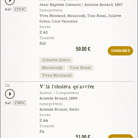
Jean-Baptiste Clément / Antoine Renard, 1867
1593C
Réf :
Interprète(s)
Yves Montand, Mouloudji, Tino Rossi, Juliette
Gréco, Cora Vaucaire
Durée
2:41
Tonalité
Sol
50.00 €
COMMANDER
Juliette Gréco
Mouloudji
Tino Rossi
Yves Montand
13.
V'là l'choléra qu'arrive
Auteur / Compositeur
Aristide Bruant, 1889
1585C
Réf :
Interprète(s)
Aristide Bruant, Stello
Durée
2:44
Tonalité
Fa
51.00 €