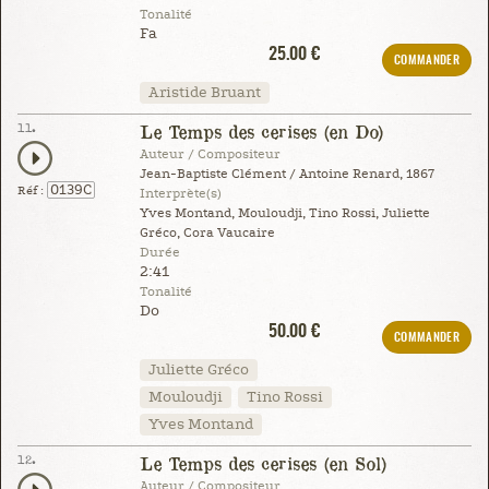
Tonalité
Fa
25.00 €
COMMANDER
Aristide Bruant
11.
Le Temps des cerises (en Do)
Auteur / Compositeur
Jean-Baptiste Clément / Antoine Renard, 1867
0139C
Réf :
Interprète(s)
Yves Montand, Mouloudji, Tino Rossi, Juliette
Gréco, Cora Vaucaire
Durée
2:41
Tonalité
Do
50.00 €
COMMANDER
Juliette Gréco
Mouloudji
Tino Rossi
Yves Montand
12.
Le Temps des cerises (en Sol)
Auteur / Compositeur