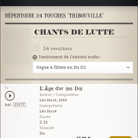
RÉPERTOIRE 24 TOUCHES "THIBOUVILLE"
CHANTS DE LUTTE
14
résultats
Instrument de l’extrait audio :
1.
L'Âge d'or (en Do)
Auteur / Compositeur
Léo Ferré, 1959
1517C
Réf :
Interprète(s)
Léo Ferré
Durée
2:31
Tonalité
Do