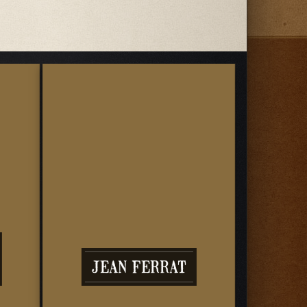
JA
JEAN FERRAT
PR