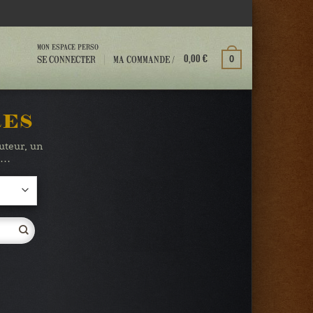
MON ESPACE PERSO
MA COMMANDE /
SE CONNECTER
0
0,00
€
RES
auteur, un
te…