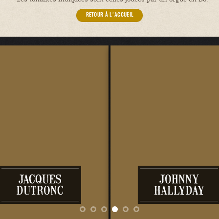
RETOUR À L'ACCUEIL
JACQUES
JOHNNY
DUTRONC
HALLYDAY