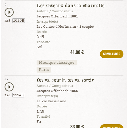
3.
Les Oiseaux dans la charmille
Auteur / Compositeur
Jacques Offenbach, 1881
1620B
Réf :
Interprète(s)
Les Contes d'Hoffmann - 1 couplet
Durée
2:15
Tonalité
Sol
41.00 €
COMMANDER
Musique classique
Paris
4.
On va courir, on va sortir
Auteur / Compositeur
Jacques Offenbach, 1866
1154B
Réf :
Interprète(s)
La Vie Parisienne
Durée
1:49
Tonalité
Fa
33.00 €