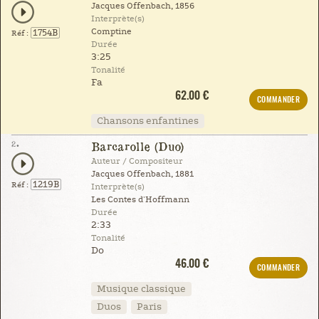
Jacques Offenbach, 1856
Interprète(s)
Comptine
1754B
Réf :
Durée
3:25
Tonalité
Fa
62.00 €
COMMANDER
Chansons enfantines
2.
Barcarolle (Duo)
Auteur / Compositeur
Jacques Offenbach, 1881
1219B
Réf :
Interprète(s)
Les Contes d'Hoffmann
Durée
2:33
Tonalité
Do
46.00 €
COMMANDER
Musique classique
Duos
Paris