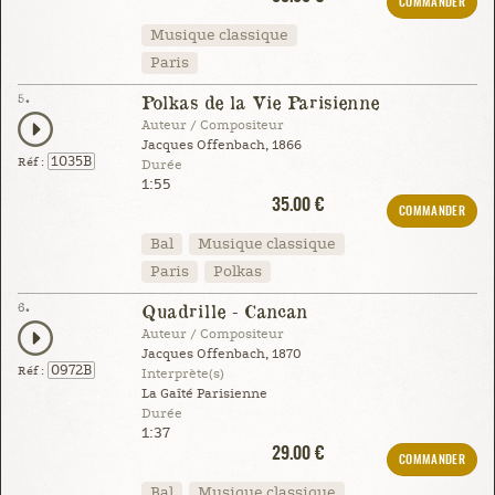
COMMANDER
Musique classique
Paris
5.
Polkas de la Vie Parisienne
Auteur / Compositeur
Jacques Offenbach, 1866
1035B
Réf :
Durée
1:55
35.00 €
COMMANDER
Bal
Musique classique
Paris
Polkas
6.
Quadrille - Cancan
Auteur / Compositeur
Jacques Offenbach, 1870
0972B
Réf :
Interprète(s)
La Gaîté Parisienne
Durée
1:37
29.00 €
COMMANDER
Bal
Musique classique