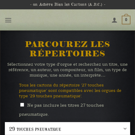
Passer
- on Achève Bien les Cartons
(A.B.C.)
-
au
contenu
0
PARCOUREZ LES
RÉPERTOIRES
Sélectionnez votre type d’orgue et recherchez un titre, une
référence, un auteur, un compositeur, un film, un type de
musique, une année, un interprète…
Tous les cartons du répertoire '27 touches
pneumatique' sont compatibles avec les orgues de
type '29 touches pneumatique'.
Ne pas inclure les titres 27 touches
pneumatique.