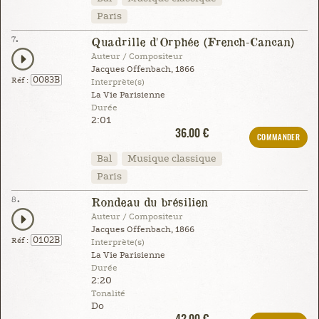
Paris
7.
Quadrille d'Orphée (French-Cancan)
Auteur / Compositeur
Jacques Offenbach, 1866
0083B
Réf :
Interprète(s)
La Vie Parisienne
Durée
2:01
36.00 €
COMMANDER
Bal
Musique classique
Paris
8.
Rondeau du brésilien
Auteur / Compositeur
Jacques Offenbach, 1866
0102B
Réf :
Interprète(s)
La Vie Parisienne
Durée
2:20
Tonalité
Do