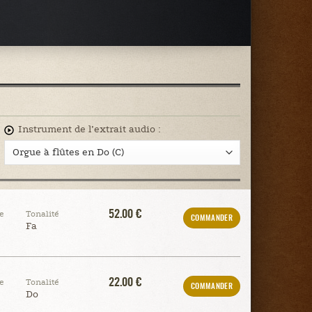
Instrument de l’extrait audio :
52.00 €
e
Tonalité
COMMANDER
Fa
22.00 €
e
Tonalité
COMMANDER
Do