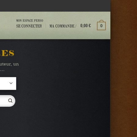
MON ESPACE PERSO
MA COMMANDE /
SE CONNECTER
0
0,00
€
RES
auteur, un
te…