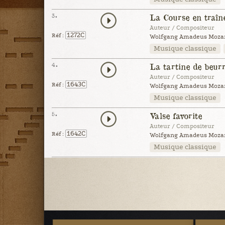
3.
La Course en traîn
Auteur / Compositeur
1272C
Réf :
Wolfgang Amadeus Mozar
Musique classique
4.
La tartine de beur
Auteur / Compositeur
1643C
Réf :
Wolfgang Amadeus Mozart 
Musique classique
5.
Valse favorite
Auteur / Compositeur
1642C
Réf :
Wolfgang Amadeus Mozar
Musique classique