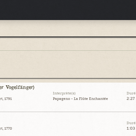
Der Vogelfänger)
Interprète(s)
Duré
2:27
, 1791
Papageno - La Flûte Enchantée
Duré
1:03
t, 1770