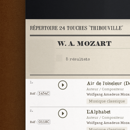
RÉPERTOIRE 24 TOUCHES "THIBOUVILLE"
W. A. MOZART
5
résultats
1.
Air de l'oiseleur (
Auteur / Compositeur
1454C
Réf :
Wolfgang Amadeus Mozart
Musique classique
2.
L'Alphabet
Auteur / Compositeur
0118C
Réf :
Wolfgang Amadeus Mozar
Musique classique