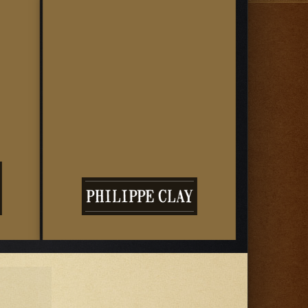
B
PHILIPPE CLAY
LAP