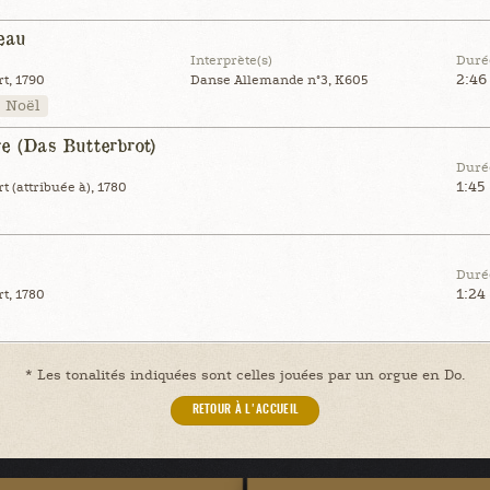
eau
Interprète(s)
Duré
2:46
t, 1790
Danse Allemande n°3, K605
Noël
re (Das Butterbrot)
Duré
1:45
(attribuée à), 1780
Duré
1:24
t, 1780
* Les tonalités indiquées sont celles jouées par un orgue en Do.
RETOUR À L'ACCUEIL