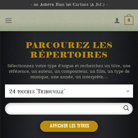
Passer
- on Achève Bien les Cartons
(A.B.C.)
-
au
contenu
0
PARCOUREZ LES
RÉPERTOIRES
Sélectionnez votre type d’orgue et recherchez un titre, une
référence, un auteur, un compositeur, un film, un type de
musique, une année, un interprète…
AFFICHER LES TITRES