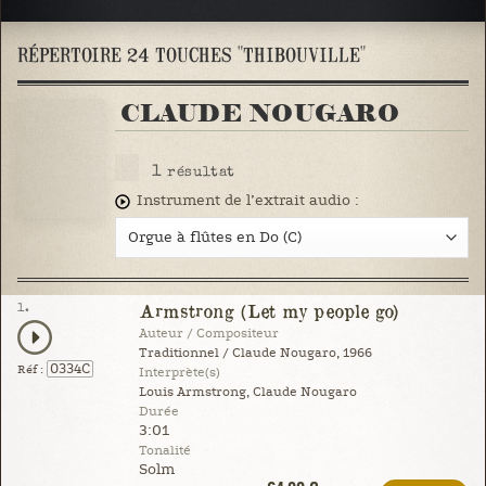
RÉPERTOIRE 24 TOUCHES "THIBOUVILLE"
CLAUDE NOUGARO
1
résultat
Instrument de l’extrait audio :
1.
Armstrong (Let my people go)
Auteur / Compositeur
Traditionnel / Claude Nougaro, 1966
0334C
Réf :
Interprète(s)
Louis Armstrong, Claude Nougaro
Durée
3:01
Tonalité
Solm