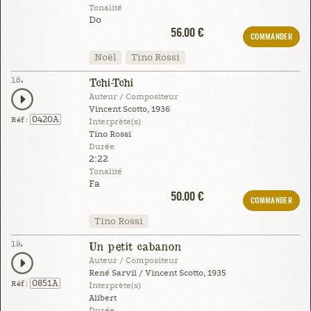
Tonalité
Do
56.00 €
COMMANDER
Noël
Tino Rossi
18.
Tchi-Tchi
Auteur / Compositeur
Vincent Scotto, 1936
0420A
Réf :
Interprète(s)
Tino Rossi
Durée
2:22
Tonalité
Fa
50.00 €
COMMANDER
Tino Rossi
19.
Un petit cabanon
Auteur / Compositeur
René Sarvil / Vincent Scotto, 1935
0851A
Réf :
Interprète(s)
Alibert
Durée