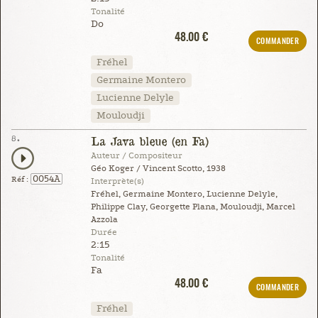
Tonalité
Do
48.00 €
COMMANDER
Fréhel
Germaine Montero
Lucienne Delyle
Mouloudji
8.
La Java bleue (en Fa)
Auteur / Compositeur
Géo Koger / Vincent Scotto, 1938
0054A
Réf :
Interprète(s)
Fréhel, Germaine Montero, Lucienne Delyle,
Philippe Clay, Georgette Plana, Mouloudji, Marcel
Azzola
Durée
2:15
Tonalité
Fa
48.00 €
COMMANDER
Fréhel