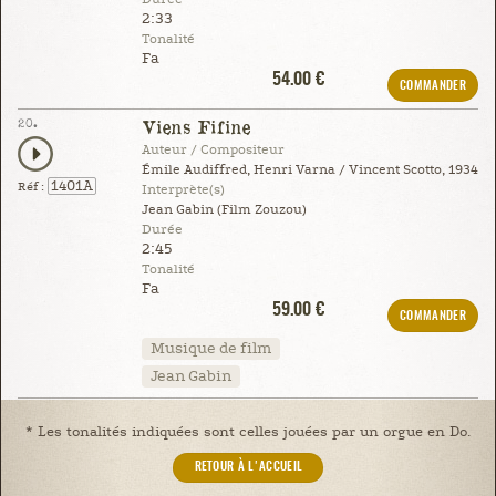
2:33
Tonalité
Fa
54.00 €
COMMANDER
20.
Viens Fifine
Auteur / Compositeur
Émile Audiffred, Henri Varna / Vincent Scotto, 1934
1401A
Réf :
Interprète(s)
Jean Gabin (Film Zouzou)
Durée
2:45
Tonalité
Fa
59.00 €
COMMANDER
Musique de film
Jean Gabin
* Les tonalités indiquées sont celles jouées par un orgue en Do.
RETOUR À L'ACCUEIL