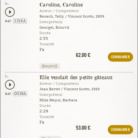
4.
Caroline, Caroline
Auteur / Compositeur
Benech, Telly / Vincent Scotto, 1909
1316A
Réf :
Interprète(s)
Georgel, Bourvil
Durée
2:55
Tonalité
Fa
62.00 €
COMMANDER
Bourvil
5.
Elle vendait des petits gâteaux
Auteur / Compositeur
Jean Bertet / Vincent Scotto, 1919
0038A
Réf :
Interprète(s)
Félix Mayol, Barbara
Durée
2:29
Tonalité
Fa
53.00 €
COMMANDER