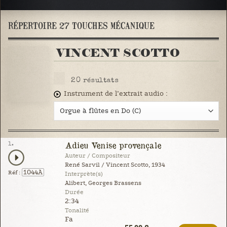
RÉPERTOIRE 27 TOUCHES MÉCANIQUE
VINCENT SCOTTO
20
résultats
Instrument de l’extrait audio :
1.
Adieu Venise provençale
Auteur / Compositeur
René Sarvil / Vincent Scotto, 1934
1044A
Réf :
Interprète(s)
Alibert, Georges Brassens
Durée
2:34
Tonalité
Fa