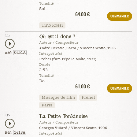
Tonalité
Sol
64.00 €
COMMANDER
Tino Rossi
11.
Où est-il donc ?
Auteur / Compositeur
André Decave, Carol / Vincent Scotto, 1926
0251A
Réf :
Interprète(s)
Fréhel (film Pépé le Moko, 1937)
Durée
2:53
Tonalité
Do
61.00 €
COMMANDER
Musique de film
Fréhel
Paris
12.
La Petite Tonkinoise
Auteur / Compositeur
Georges Villard / Vincent Scotto, 1906
1418A
Réf :
Interprète(s)