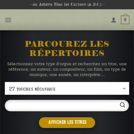
Passer
- on Achève Bien les Cartons
(A.B.C.)
-
au
contenu
0
PARCOUREZ LES
RÉPERTOIRES
Sélectionnez votre type d’orgue et recherchez un titre, une
référence, un auteur, un compositeur, un film, un type de
musique, une année, un interprète…
AFFICHER LES TITRES