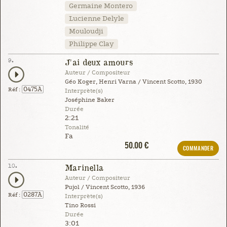
Germaine Montero
Lucienne Delyle
Mouloudji
Philippe Clay
9.
J'ai deux amours
Auteur / Compositeur
Géo Koger, Henri Varna / Vincent Scotto, 1930
0475A
Réf :
Interprète(s)
Joséphine Baker
Durée
2:21
Tonalité
Fa
50.00 €
COMMANDER
10.
Marinella
Auteur / Compositeur
Pujol / Vincent Scotto, 1936
0287A
Réf :
Interprète(s)
Tino Rossi
Durée
3:01