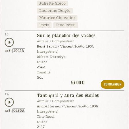
Juliette Gréco
Lucienne Delyle
Maurice Chevalier
Paris
Tino Rossi
16.
Sur le plancher des vaches
Auteur / Compositeur
René Sarvil / Vincent Scotto, 1934
1045A
Réf :
Interprète(s)
Alibert, Darcelys
Durée
2:42
Tonalité
Sol
57.00 €
COMMANDER
17.
Tant qu'il y aura des étoiles
Auteur / Compositeur
André Hornez / Vincent Scotto, 1936
0286A
Réf :
Interprète(s)
Tino Rossi
Durée
2:37