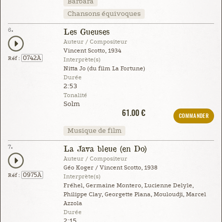
Barbara
Chansons équivoques
6.
Les Gueuses
Auteur / Compositeur
Vincent Scotto, 1934
0742A
Réf :
Interprète(s)
Nitta Jo (du film La Fortune)
Durée
2:53
Tonalité
Solm
61.00 €
COMMANDER
Musique de film
7.
La Java bleue (en Do)
Auteur / Compositeur
Géo Koger / Vincent Scotto, 1938
0975A
Réf :
Interprète(s)
Fréhel, Germaine Montero, Lucienne Delyle,
Philippe Clay, Georgette Plana, Mouloudji, Marcel
Azzola
Durée
2:15