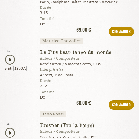
Polin, Joséphine Baker, Maurice Chevalier
Durée
3:15
Tonalité
Do
69.00 €
COMMANDER
Maurice Chevalier
13.
Le Plus beau tango du monde
Auteur / Compositeur
René Sarvil / Vincent Scotto, 1935
1370A
Réf :
Interprète(s)
Alibert, Tino Rossi
Durée
2:51
Tonalité
Do
60.00 €
COMMANDER
Tino Rossi
14.
Prosper (Yop la boum)
Auteur / Compositeur
Géo Koger / Vincent Scotto, 1935