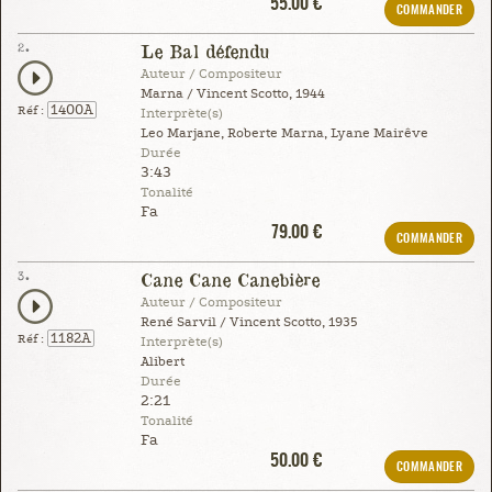
55.00 €
COMMANDER
2.
Le Bal défendu
Auteur / Compositeur
Marna / Vincent Scotto, 1944
1400A
Réf :
Interprète(s)
Leo Marjane, Roberte Marna, Lyane Mairêve
Durée
3:43
Tonalité
Fa
79.00 €
COMMANDER
3.
Cane Cane Canebière
Auteur / Compositeur
René Sarvil / Vincent Scotto, 1935
1182A
Réf :
Interprète(s)
Alibert
Durée
2:21
Tonalité
Fa
50.00 €
COMMANDER