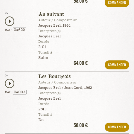
58.00 €
COMMANDER
2.
Au suivant
Auteur / Compositeur
Jacques Brel, 1964
0462A
Réf :
Interprète(s)
Jacques Brel
Durée
3:01
Tonalité
Solm
64.00 €
COMMANDER
3.
Les Bourgeois
Auteur / Compositeur
Jacques Brel / Jean Corti, 1962
0400A
Réf :
Interprète(s)
Jacques Brel
Durée
2:43
Tonalité
Do
58.00 €
COMMANDER