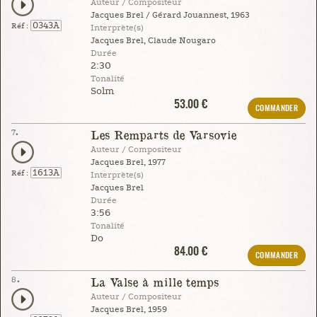
Auteur / Compositeur
Jacques Brel / Gérard Jouannest, 1963
0343A
Réf :
Interprète(s)
Jacques Brel, Claude Nougaro
Durée
2:30
Tonalité
Solm
53.00 €
COMMANDER
7.
Les Remparts de Varsovie
Auteur / Compositeur
Jacques Brel, 1977
1613A
Réf :
Interprète(s)
Jacques Brel
Durée
3:56
Tonalité
Do
84.00 €
COMMANDER
8.
La Valse à mille temps
Auteur / Compositeur
Jacques Brel, 1959