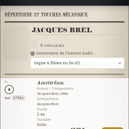
RÉPERTOIRE 27 TOUCHES MÉCANIQUE
JACQUES BREL
9
résultats
Instrument de l’extrait audio :
1.
Amsterdam
Auteur / Compositeur
Jacques Brel, 1964
0788A
Réf :
Interprète(s)
Jacques Brel
Durée
2:44
Tonalité
Solm