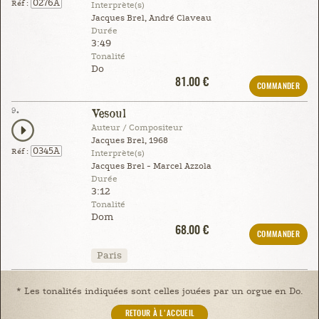
0276A
Réf :
Interprète(s)
Jacques Brel, André Claveau
Durée
3:49
Tonalité
Do
81.00 €
COMMANDER
9.
Vesoul
Auteur / Compositeur
Jacques Brel, 1968
0345A
Réf :
Interprète(s)
Jacques Brel - Marcel Azzola
Durée
3:12
Tonalité
Dom
68.00 €
COMMANDER
Paris
* Les tonalités indiquées sont celles jouées par un orgue en Do.
RETOUR À L'ACCUEIL