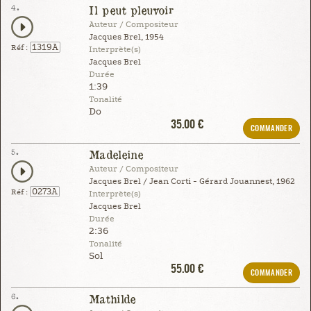
4.
Il peut pleuvoir
Auteur / Compositeur
Jacques Brel, 1954
1319A
Réf :
Interprète(s)
Jacques Brel
Durée
1:39
Tonalité
Do
35.00 €
COMMANDER
5.
Madeleine
Auteur / Compositeur
Jacques Brel / Jean Corti - Gérard Jouannest, 1962
0273A
Réf :
Interprète(s)
Jacques Brel
Durée
2:36
Tonalité
Sol
55.00 €
COMMANDER
6.
Mathilde