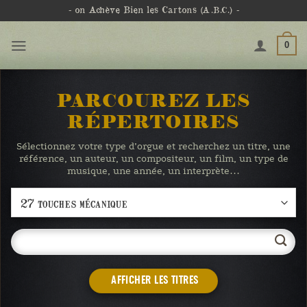
Passer
- on Achève Bien les Cartons
(A.B.C.)
-
au
contenu
0
PARCOUREZ LES
RÉPERTOIRES
Sélectionnez votre type d’orgue et recherchez un titre, une
référence, un auteur, un compositeur, un film, un type de
musique, une année, un interprète…
AFFICHER LES TITRES