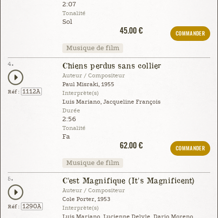
2:07
Tonalité
Sol
45.00 €
COMMANDER
Musique de film
4.
Chiens perdus sans collier
Auteur / Compositeur
Paul Misraki, 1955
1112A
Réf :
Interprète(s)
Luis Mariano, Jacqueline François
Durée
2:56
Tonalité
Fa
62.00 €
COMMANDER
Musique de film
5.
C'est Magnifique (It's Magnificent)
Auteur / Compositeur
Cole Porter, 1953
1290A
Réf :
Interprète(s)
Luis Mariano, Lucienne Delyle, Dario Moreno,