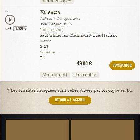
Francis Lopez
9.
Valencia
Auteur / Compositeur
José Padilla, 1926
0789A
Réf :
Interprète(s)
Paul Whiteman, Mistinguett, Luis Mariano
Durée
2:18
Tonalité
Fa
49.00 €
COMMANDER
Mistinguett
Paso doble
* Les tonalités indiquées sont celles jouées par un orgue en Do.
RETOUR À L'ACCUEIL