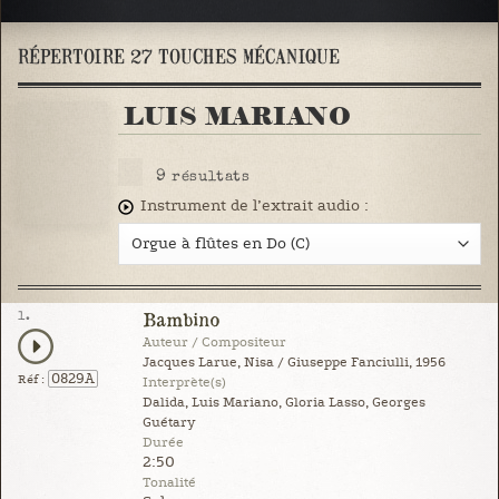
RÉPERTOIRE 27 TOUCHES MÉCANIQUE
LUIS MARIANO
9
résultats
Instrument de l’extrait audio :
1.
Bambino
Auteur / Compositeur
Jacques Larue, Nisa / Giuseppe Fanciulli, 1956
0829A
Réf :
Interprète(s)
Dalida, Luis Mariano, Gloria Lasso, Georges
Guétary
Durée
2:50
Tonalité