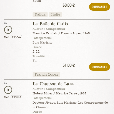
Solm
60.00 €
COMMANDER
Dalida
Italie
2.
La Belle de Cadix
Auteur / Compositeur
Maurice Vandair / Francis Lopez, 1945
1155A
Réf :
Interprète(s)
Luis Mariano
Durée
2:22
Tonalité
Fa
51.00 €
COMMANDER
Francis Lopez
3.
La Chanson de Lara
Auteur / Compositeur
Hubert Ithier / Maurice Jarre , 1965
1198A
Réf :
Interprète(s)
Docteur Jivago, Luis Mariano, Les Compagnons de
la Chanson
Durée