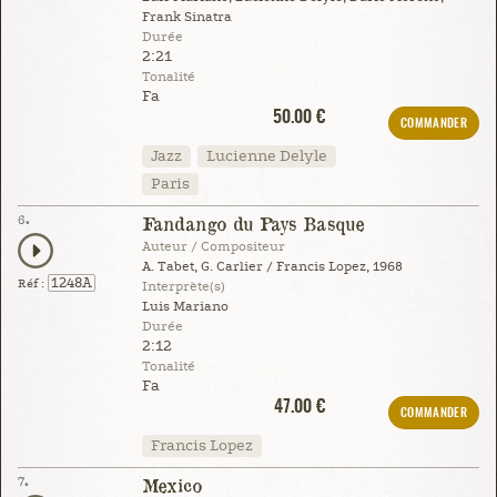
Frank Sinatra
Durée
2:21
Tonalité
Fa
50.00 €
COMMANDER
Jazz
Lucienne Delyle
Paris
6.
Fandango du Pays Basque
Auteur / Compositeur
A. Tabet, G. Carlier / Francis Lopez, 1968
1248A
Réf :
Interprète(s)
Luis Mariano
Durée
2:12
Tonalité
Fa
47.00 €
COMMANDER
Francis Lopez
7.
Mexico