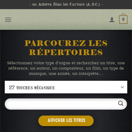
Passer
- on Achève Bien les Cartons
(A.B.C.)
-
au
contenu
0
PARCOUREZ LES
RÉPERTOIRES
Sélectionnez votre type d’orgue et recherchez un titre, une
référence, un auteur, un compositeur, un film, un type de
musique, une année, un interprète…
AFFICHER LES TITRES